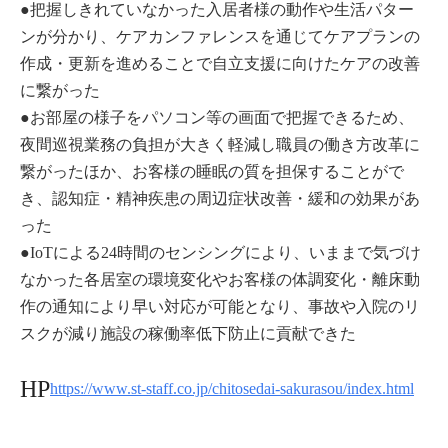
●把握しきれていなかった入居者様の動作や生活パター
ンが分かり、ケアカンファレンスを通じてケアプランの
作成・更新を進めることで自立支援に向けたケアの改善
に繋がった
●お部屋の様子をパソコン等の画面で把握できるため、
夜間巡視業務の負担が大きく軽減し職員の働き方改革に
繋がったほか、お客様の睡眠の質を担保することがで
き、認知症・精神疾患の周辺症状改善・緩和の効果があ
った
●IoTによる24時間のセンシングにより、いままで気づけ
なかった各居室の環境変化やお客様の体調変化・離床動
作の通知により早い対応が可能となり、事故や入院のリ
スクが減り施設の稼働率低下防止に貢献できた
HP
https://www.st-staff.co.jp/chitosedai-sakurasou/index.html