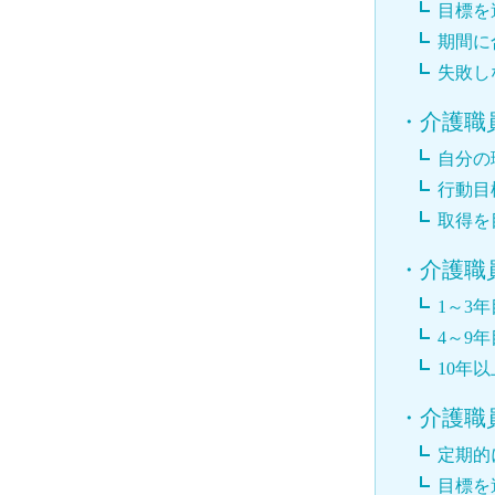
目標を
期間に
失敗し
・
介護職
自分の
行動目
取得を
・
介護職
1～3
4～9
10年
・
介護職
定期的
目標を